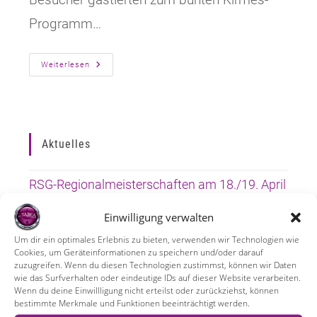
Programm…
Jubel,
Weiterlesen
Trubel,
Heiterkeit
Zur
10.
TABEA-
Kirmes
Aktuelles
RSG-Regionalmeisterschaften am 18./19. April
in der BIZ-Halle
Einwilligung verwalten
Unsere Sportabteilung – Boxen
Um dir ein optimales Erlebnis zu bieten, verwenden wir Technologien wie
Cookies, um Geräteinformationen zu speichern und/oder darauf
Das Kinder-Jugend-und Familienzentrum zieht
zuzugreifen. Wenn du diesen Technologien zustimmst, können wir Daten
wie das Surfverhalten oder eindeutige IDs auf dieser Website verarbeiten.
um!
Wenn du deine Einwillligung nicht erteilst oder zurückziehst, können
bestimmte Merkmale und Funktionen beeinträchtigt werden.
Plätzchen backen – ein schöner Abschluss!