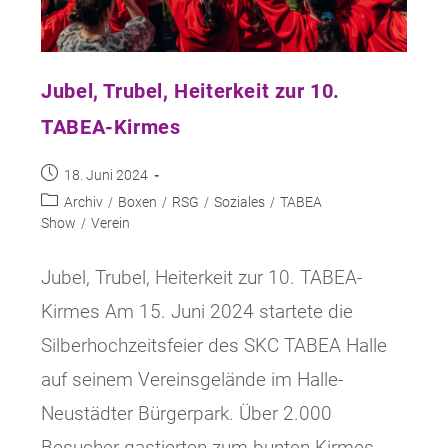
Jubel, Trubel, Heiterkeit zur 10.
TABEA-Kirmes
Beitrag
18. Juni 2024
veröffentlicht:
Beitrags-
Archiv
/
Boxen
/
RSG
/
Soziales
/
TABEA
Kategorie:
Show
/
Verein
Jubel, Trubel, Heiterkeit zur 10. TABEA-
Kirmes Am 15. Juni 2024 startete die
Silberhochzeitsfeier des SKC TABEA Halle
auf seinem Vereinsgelände im Halle-
Neustädter Bürgerpark. Über 2.000
Besucher gastierten zum bunten Kirmes-