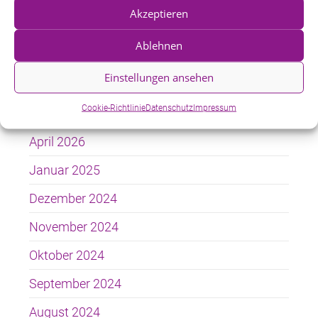
Akzeptieren
Weihnachtsgestecke basteln im Bürgerpark
Ablehnen
Einstellungen ansehen
Ältere Beiträge
Cookie-Richtlinie
Datenschutz
Impressum
April 2026
Januar 2025
Dezember 2024
November 2024
Oktober 2024
September 2024
August 2024