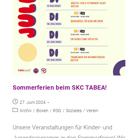
Sommerferien beim SKC TABEA!
Beitrag
27. Juni 2024
veröffentlicht:
Beitrags-
Archiv
/
Boxen
/
RSG
/
Soziales
/
Verein
Kategorie:
Unsere Veranstaltungen für Kinder- und
Jugendprogramm in den Sommerferien! Wir