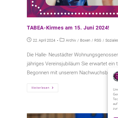
TABEA-Kirmes am 15. Juni 2024!
Beitrag
Beitrags-
22. April 2024
Archiv
/
Boxen
/
RSG
/
Soziale
veröffentlicht:
Kategorie:
Die Halle- Neustädter Wohnungsgenossen
jähriges Vereinsjubiläum Sie erwartet ei
Begonnen mit unserem Nachwuchsboxen ab
TABEA-
Weiterlesen
Um 
Kirmes
Ger
Am
Tec
15.
Juni
auf
2024!
zur