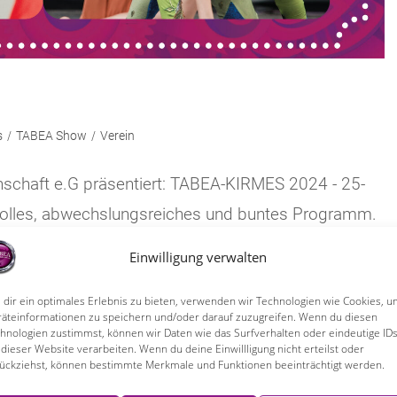
s
/
TABEA Show
/
Verein
schaft e.G präsentiert: TABEA-KIRMES 2024 - 25-
n tolles, abwechslungsreiches und buntes Programm.
 11 Uhr in der eigenen Boxhalle,…
Einwilligung verwalten
dir ein optimales Erlebnis zu bieten, verwenden wir Technologien wie Cookies, 
äteinformationen zu speichern und/oder darauf zuzugreifen. Wenn du diesen
hnologien zustimmst, können wir Daten wie das Surfverhalten oder eindeutige ID
 dieser Website verarbeiten. Wenn du deine Einwillligung nicht erteilst oder
ückziehst, können bestimmte Merkmale und Funktionen beeinträchtigt werden.