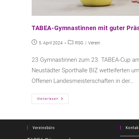
TABEA-Gymnastinnen mit guter Präs
Beitrag
Beitrags-
5. April 2024
RSG
/
Verein
veröffentlicht:
Kategorie:
23 Gymnastinnen zum 23. TABEA-Cup am S
Neustädter Sporthalle BIZ wetteiferten 
Offenen Landesmeisterschaften in der…
TABEA-
Weiterlesen
Gymnastinnen
Mit
Guter
Präsentation
Vereinsbüro
Kontak