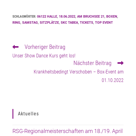
:
SCHLAGWÖRTER
06122 HALLE
,
18.06.2022
,
AM BRUCHSEE 21
,
BOXEN
,
RING
,
SAMSTAG
,
SITZPLÄTZE
,
SKC TABEA
,
TICKETS
,
TOP EVENT
Vorheriger Beitrag
Weitere
Artikel
Unser Show Dance Kurs geht los!
ansehen
Nächster Beitrag
Krankheitsbedingt Verschoben – Box-Event am
01.10.2022
Aktuelles
RSG-Regionalmeisterschaften am 18./19. April