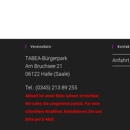
Vereinsbüro
Kontak
TABEA-Bürgerpark
Anfahrt
Am Bruchsee 21
06122 Halle (Saale)
Tel.: (0345) 213 89 255
Aktuell ist unser Büro schwer erreichbar.
Wir rufen Sie umgehend zurück. Für eine
schnellere Reaktion, kontaktieren Sie uns
bitte per E-Mail.