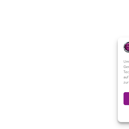
Um 
Ger
Tec
auf
zur