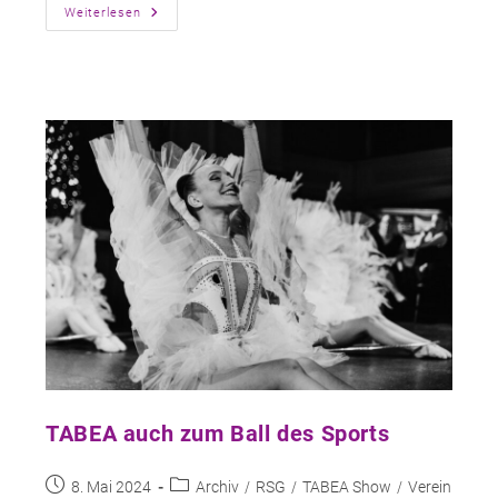
Jubel,
Weiterlesen
Trubel,
Heiterkeit
Zur
10.
TABEA-
Kirmes
TABEA auch zum Ball des Sports
Beitrag
Beitrags-
8. Mai 2024
Archiv
/
RSG
/
TABEA Show
/
Verein