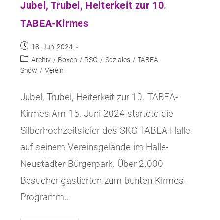
Jubel, Trubel, Heiterkeit zur 10.
TABEA-Kirmes
Beitrag
18. Juni 2024
veröffentlicht:
Beitrags-
Archiv
/
Boxen
/
RSG
/
Soziales
/
TABEA
Kategorie:
Show
/
Verein
Jubel, Trubel, Heiterkeit zur 10. TABEA-
Kirmes Am 15. Juni 2024 startete die
Silberhochzeitsfeier des SKC TABEA Halle
auf seinem Vereinsgelände im Halle-
Neustädter Bürgerpark. Über 2.000
Besucher gastierten zum bunten Kirmes-
Programm…