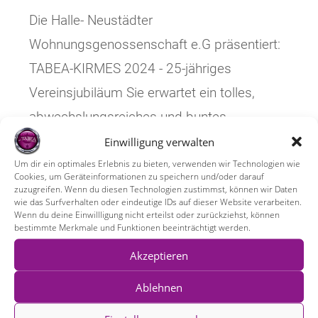
Die Halle- Neustädter
Wohnungsgenossenschaft e.G präsentiert:
TABEA-KIRMES 2024 - 25-jähriges
Vereinsjubiläum Sie erwartet ein tolles,
abwechslungsreiches und buntes
Programm. Begonnen mit unserem
Einwilligung verwalten
Nachwuchsboxen ab 11 Uhr in der eigenen
Um dir ein optimales Erlebnis zu bieten, verwenden wir Technologien wie
Cookies, um Geräteinformationen zu speichern und/oder darauf
Boxhalle,…
zuzugreifen. Wenn du diesen Technologien zustimmst, können wir Daten
wie das Surfverhalten oder eindeutige IDs auf dieser Website verarbeiten.
Wenn du deine Einwillligung nicht erteilst oder zurückziehst, können
bestimmte Merkmale und Funktionen beeinträchtigt werden.
TABEA-
Weiterlesen
Kirmes
Am
Akzeptieren
15.
Juni
2024!
Ablehnen
Aktuelles