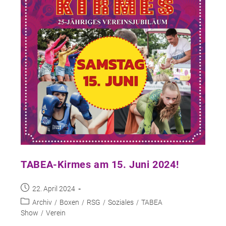
TABEA-Kirmes am 15. Juni 2024!
Beitrag
22. April 2024
veröffentlicht:
Beitrags-
Archiv
/
Boxen
/
RSG
/
Soziales
/
TABEA
Kategorie:
Show
/
Verein