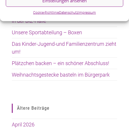
Einstellungen ansehen
RSG-Regionalmeisterschaften am 18./19. April
Cookie-Richtlinie
Datenschutz
Impressum
in der BIZ-Halle
Unsere Sportabteilung – Boxen
Das Kinder-Jugend-und Familienzentrum zieht
um!
Plätzchen backen – ein schöner Abschluss!
Weihnachtsgestecke basteln im Bürgerpark
Ältere Beiträge
April 2026